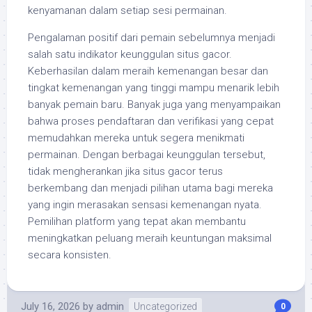
kenyamanan dalam setiap sesi permainan.
Pengalaman positif dari pemain sebelumnya menjadi
salah satu indikator keunggulan situs gacor.
Keberhasilan dalam meraih kemenangan besar dan
tingkat kemenangan yang tinggi mampu menarik lebih
banyak pemain baru. Banyak juga yang menyampaikan
bahwa proses pendaftaran dan verifikasi yang cepat
memudahkan mereka untuk segera menikmati
permainan. Dengan berbagai keunggulan tersebut,
tidak mengherankan jika situs gacor terus
berkembang dan menjadi pilihan utama bagi mereka
yang ingin merasakan sensasi kemenangan nyata.
Pemilihan platform yang tepat akan membantu
meningkatkan peluang meraih keuntungan maksimal
secara konsisten.
July 16, 2026
by
admin
Uncategorized
0