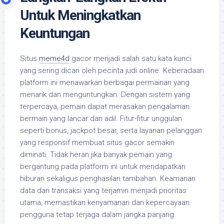
Untuk Meningkatkan
Keuntungan
Situs
meme4d
gacor menjadi salah satu kata kunci
yang sering dicari oleh pecinta judi online. Keberadaan
platform ini menawarkan berbagai permainan yang
menarik dan menguntungkan. Dengan sistem yang
terpercaya, pemain dapat merasakan pengalaman
bermain yang lancar dan adil. Fitur-fitur unggulan
seperti bonus, jackpot besar, serta layanan pelanggan
yang responsif membuat situs gacor semakin
diminati. Tidak heran jika banyak pemain yang
bergantung pada platform ini untuk mendapatkan
hiburan sekaligus penghasilan tambahan. Keamanan
data dan transaksi yang terjamin menjadi prioritas
utama, memastikan kenyamanan dan kepercayaan
pengguna tetap terjaga dalam jangka panjang.