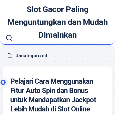
Skip
Slot Gacor Paling
to
content
Menguntungkan dan Mudah
Dimainkan
Uncategorized
Pelajari Cara Menggunakan
Fitur Auto Spin dan Bonus
untuk Mendapatkan Jackpot
Lebih Mudah di Slot Online