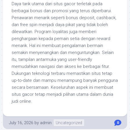
Daya tarik utama dari situs gacor terletak pada
berbagai bonus dan promosi yang terus diperbarui.
Penawaran menarik seperti bonus deposit, cashback,
dan free spin menjadi daya pikat yang tidak boleh
dilewatkan. Program loyalitas juga memberi
penghargaan kepada pemain setia dengan reward
menarik. Hal ini membuat pengalaman bermain
semakin menyenangkan dan menguntungkan. Selain
itu, tampilan antarmuka yang user-friendly
memudahkan navigasi dan akses ke berbagai fitur.
Dukungan teknologi terbaru memastikan situs tetap
up-to-date dan mampu menampung banyak pengguna
secara bersamaan. Keseluruhan aspek ini membuat
situs gacor tetap menjadi pilihan utama dalam dunia
judi online.
July 16, 2026
by
admin
Uncategorized
0