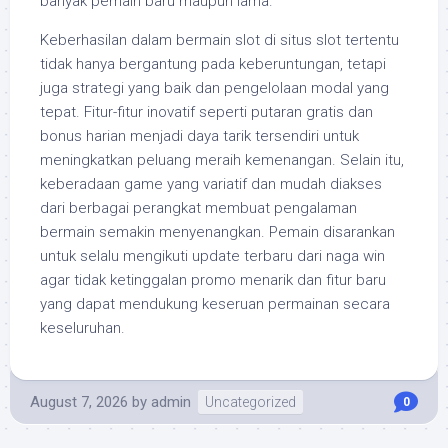
banyak pemain baru maupun lama.
Keberhasilan dalam bermain slot di situs slot tertentu
tidak hanya bergantung pada keberuntungan, tetapi
juga strategi yang baik dan pengelolaan modal yang
tepat. Fitur-fitur inovatif seperti putaran gratis dan
bonus harian menjadi daya tarik tersendiri untuk
meningkatkan peluang meraih kemenangan. Selain itu,
keberadaan game yang variatif dan mudah diakses
dari berbagai perangkat membuat pengalaman
bermain semakin menyenangkan. Pemain disarankan
untuk selalu mengikuti update terbaru dari naga win
agar tidak ketinggalan promo menarik dan fitur baru
yang dapat mendukung keseruan permainan secara
keseluruhan.
August 7, 2026
by
admin
Uncategorized
0