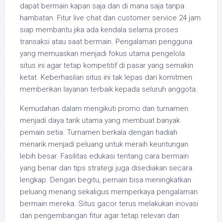
dapat bermain kapan saja dan di mana saja tanpa
hambatan. Fitur live chat dan customer service 24 jam
siap membantu jika ada kendala selama proses
transaksi atau saat bermain. Pengalaman pengguna
yang memuaskan menjadi fokus utama pengelola
situs ini agar tetap kompetitif di pasar yang semakin
ketat. Keberhasilan situs ini tak lepas dari komitmen
memberikan layanan terbaik kepada seluruh anggota.
Kemudahan dalam mengikuti promo dan turnamen
menjadi daya tarik utama yang membuat banyak
pemain setia. Turnamen berkala dengan hadiah
menarik menjadi peluang untuk meraih keuntungan
lebih besar. Fasilitas edukasi tentang cara bermain
yang benar dan tips strategi juga disediakan secara
lengkap. Dengan begitu, pemain bisa meningkatkan
peluang menang sekaligus memperkaya pengalaman
bermain mereka. Situs gacor terus melakukan inovasi
dan pengembangan fitur agar tetap relevan dan