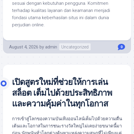
sesuai dengan kebutuhan pengguna. Komitmen
terhadap kualitas layanan dan keamanan menjadi
fondasi utama keberhasilan situs ini dalam dunia
perjudian online.
August 4, 2026
by
admin
Uncategorized
0
เปิดสูตรใหม่ที่ช่วยให้การเล่น
สล็อต เต็มไปด้วยประสิทธิภาพ
และความคุ้มค่าในทุกโอกาส
การเข้าสู่โลกของความบันเทิงออนไลน์เต็มไปด้วยความตื่น
เต้นและโอกาสในการชนะรางวัลใหญ่ไม่เคยง่ายขนาดนี้มา
ก่อน นักพนันทั่วโลกต่างค้นหาแหล่งความสนุกที่ไม่เพียงแค่