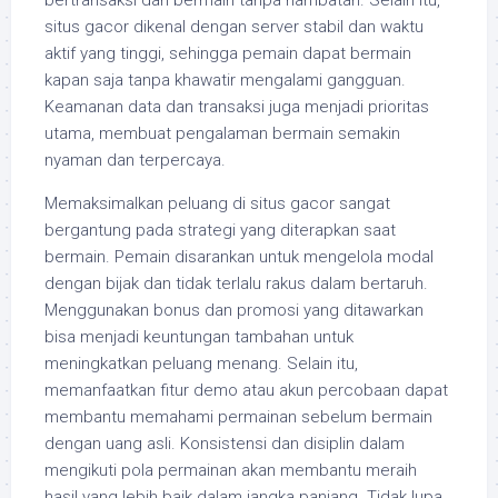
bertransaksi dan bermain tanpa hambatan. Selain itu,
situs gacor dikenal dengan server stabil dan waktu
aktif yang tinggi, sehingga pemain dapat bermain
kapan saja tanpa khawatir mengalami gangguan.
Keamanan data dan transaksi juga menjadi prioritas
utama, membuat pengalaman bermain semakin
nyaman dan terpercaya.
Memaksimalkan peluang di situs gacor sangat
bergantung pada strategi yang diterapkan saat
bermain. Pemain disarankan untuk mengelola modal
dengan bijak dan tidak terlalu rakus dalam bertaruh.
Menggunakan bonus dan promosi yang ditawarkan
bisa menjadi keuntungan tambahan untuk
meningkatkan peluang menang. Selain itu,
memanfaatkan fitur demo atau akun percobaan dapat
membantu memahami permainan sebelum bermain
dengan uang asli. Konsistensi dan disiplin dalam
mengikuti pola permainan akan membantu meraih
hasil yang lebih baik dalam jangka panjang. Tidak lupa,