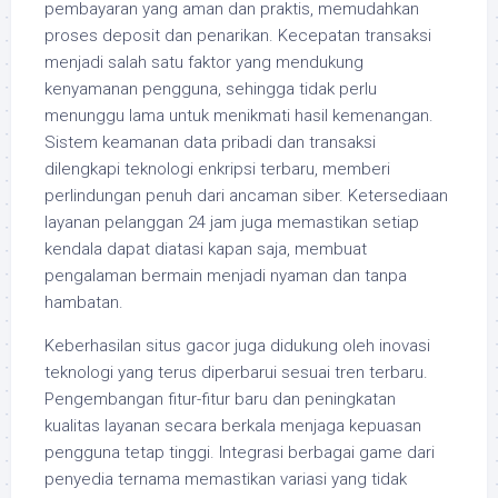
pembayaran yang aman dan praktis, memudahkan
proses deposit dan penarikan. Kecepatan transaksi
menjadi salah satu faktor yang mendukung
kenyamanan pengguna, sehingga tidak perlu
menunggu lama untuk menikmati hasil kemenangan.
Sistem keamanan data pribadi dan transaksi
dilengkapi teknologi enkripsi terbaru, memberi
perlindungan penuh dari ancaman siber. Ketersediaan
layanan pelanggan 24 jam juga memastikan setiap
kendala dapat diatasi kapan saja, membuat
pengalaman bermain menjadi nyaman dan tanpa
hambatan.
Keberhasilan situs gacor juga didukung oleh inovasi
teknologi yang terus diperbarui sesuai tren terbaru.
Pengembangan fitur-fitur baru dan peningkatan
kualitas layanan secara berkala menjaga kepuasan
pengguna tetap tinggi. Integrasi berbagai game dari
penyedia ternama memastikan variasi yang tidak