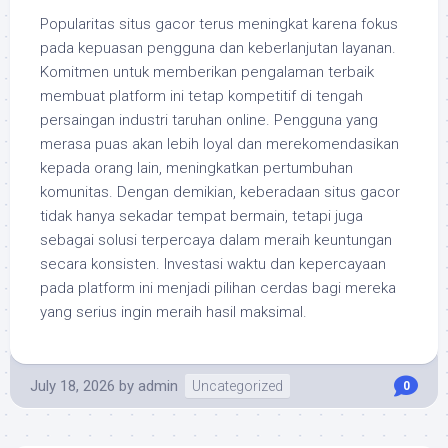
Popularitas situs gacor terus meningkat karena fokus
pada kepuasan pengguna dan keberlanjutan layanan.
Komitmen untuk memberikan pengalaman terbaik
membuat platform ini tetap kompetitif di tengah
persaingan industri taruhan online. Pengguna yang
merasa puas akan lebih loyal dan merekomendasikan
kepada orang lain, meningkatkan pertumbuhan
komunitas. Dengan demikian, keberadaan situs gacor
tidak hanya sekadar tempat bermain, tetapi juga
sebagai solusi terpercaya dalam meraih keuntungan
secara konsisten. Investasi waktu dan kepercayaan
pada platform ini menjadi pilihan cerdas bagi mereka
yang serius ingin meraih hasil maksimal.
July 18, 2026
by
admin
Uncategorized
0