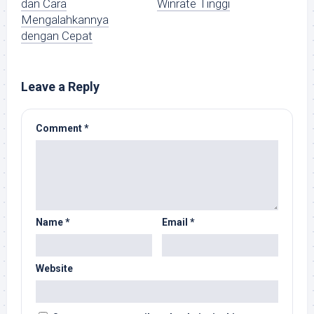
dan Cara
Winrate Tinggi
Mengalahkannya
dengan Cepat
Leave a Reply
Comment
*
Name
*
Email
*
Website