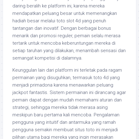
daring beralih ke platform ini, karena mereka
mendapatkan peluang besar untuk memenangkan
hadiah besar melalui toto slot 4d yang penuh
tantangan dan inovatif. Dengan berbagai bonus
menarik dan promosi reguler, pemain selalu merasa
tertarik untuk mencoba keberuntungan mereka di
setiap taruhan yang dilakukan, menambah sensasi dan
semangat kompetisi di dalamnya.
Keunggulan lain dari platform ini terletak pada ragam
permainan yang disuguhkan, termasuk toto 4d yang
menjadi primadona karena menawarkan peluang
jackpot fantastis. Sistem permainan ini dirancang agar
pemain dapat dengan mudah memahami aturan dan
strategi, sehingga mereka tidak merasa asing
meskipun baru pertama kali mencoba. Pengalaman
pengguna yang intuitif dan antarmuka yang ramah
pengguna semakin membuat situs toto ini menjadi
pilihan utama bagi mereka yang ingin merasakan