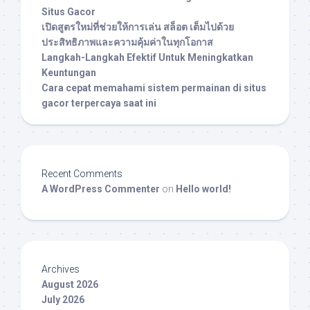
Situs Gacor
เปิดสูตรใหม่ที่ช่วยให้การเล่น สล็อต เต็มไปด้วย
ประสิทธิภาพและความคุ้มค่าในทุกโอกาส
Langkah-Langkah Efektif Untuk Meningkatkan
Keuntungan
Cara cepat memahami sistem permainan di situs
gacor terpercaya saat ini
Recent Comments
A WordPress Commenter
on
Hello world!
Archives
August 2026
July 2026