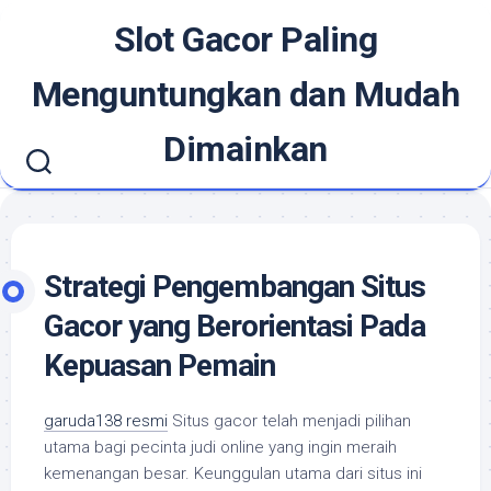
Skip
Slot Gacor Paling
to
content
Menguntungkan dan Mudah
Dimainkan
Strategi Pengembangan Situs
Gacor yang Berorientasi Pada
Kepuasan Pemain
garuda138 resmi
Situs gacor telah menjadi pilihan
utama bagi pecinta judi online yang ingin meraih
kemenangan besar. Keunggulan utama dari situs ini