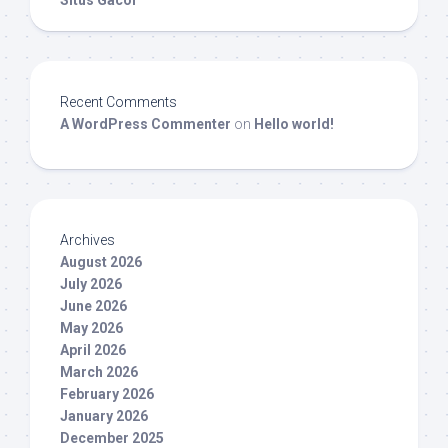
Situs Gacor
Recent Comments
A WordPress Commenter
on
Hello world!
Archives
August 2026
July 2026
June 2026
May 2026
April 2026
March 2026
February 2026
January 2026
December 2025