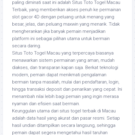
paling diminati saat ini adalah Situs Toto Togel Macau
Terbaik, yang memberikan akses penuh ke permainan
slot gacor 4D dengan peluang untuk menang yang
besar, jelas, dan peluang maxwin yang menarik. Tidak
mengherankan jika banyak pemain menjadikan
platform ini sebagai pilihan utama untuk bermain
secara daring.
Situs Toto Togel Macau yang terpercaya biasanya
menawarkan sistem permainan yang aman, mudah
diakses, dan transparan kapan saja. Berkat teknologi
modern, pemain dapat menikmati pengalaman
bermain tanpa masalah, mulai dari pendaftaran, login,
hingga transaksi deposit dan penarikan yang cepat. Ini
menambah nilai lebih bagi pemain yang ingin merasa
nyaman dan efisien saat bermain.
Keunggulan utama dari situs togel terbaik di Macau
adalah data hasil yang akurat dan pasar resmi. Setiap
hasil undian ditampilkan secara langsung, sehingga
pemain dapat segera mengetahui hasil taruhan