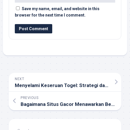
Save my name, email, and website in this
browser for the next time I comment.
NEXT
Menyelami Keseruan Togel: Strategi dan Tips untuk Pemain Baru
PREVIOUS
Bagaimana Situs Gacor Menawarkan Beragam Metode Pembayaran yang Fleksibel