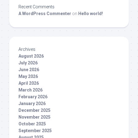
Recent Comments
A WordPress Commenter
on
Hello world!
Archives
August 2026
July 2026
June 2026
May 2026
April 2026
March 2026
February 2026
January 2026
December 2025
November 2025
October 2025
September 2025
August 2025