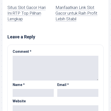
Situs Slot Gacor Hari
Manfaatkan Link Slot
Ini RTP Top Pilihan
Gacor untuk Raih Profit
Lengkap
Lebih Stabil
Leave a Reply
Comment
*
Name
*
Email
*
Website