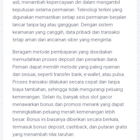
asli, menambah kepercayaan diri dalam mengambil
keputusan selama permainan. Teknologi terkini yang
digunakan memastikan setiap sesi permainan berjalan
lancar tanpa lag atau gangguan. Dengan sistem
keamanan yang canggih, data pribadi dan transaksi
tetap aman dari ancaman siber yang mengintai.
Beragam metode pembayaran yang disediakan
memudahkan proses deposit dan penarikan dana.
Pemain dapat memilih metode yang paling nyaman
dan sesuai, seperti transfer bank, e-wallet, atau pulsa.
Proses transaksi dilakukan secara cepat dan tanpa
biaya tambahan, sehingga tidak mengurangi peluang
kemenangan. Selain itu, banyak situs slot gacor
menawarkan bonus dan promosi menarik yang dapat
meningkatkan peluang meraih kemenangan lebih
besar. Bonus ini biasanya diberikan secara berkala,
termasuk bonus deposit, cashback, dan putaran gratis
yang menambah nilai taruhan.