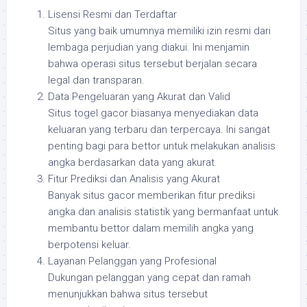
Lisensi Resmi dan Terdaftar
Situs yang baik umumnya memiliki izin resmi dari
lembaga perjudian yang diakui. Ini menjamin
bahwa operasi situs tersebut berjalan secara
legal dan transparan.
Data Pengeluaran yang Akurat dan Valid
Situs togel gacor biasanya menyediakan data
keluaran yang terbaru dan terpercaya. Ini sangat
penting bagi para bettor untuk melakukan analisis
angka berdasarkan data yang akurat.
Fitur Prediksi dan Analisis yang Akurat
Banyak situs gacor memberikan fitur prediksi
angka dan analisis statistik yang bermanfaat untuk
membantu bettor dalam memilih angka yang
berpotensi keluar.
Layanan Pelanggan yang Profesional
Dukungan pelanggan yang cepat dan ramah
menunjukkan bahwa situs tersebut