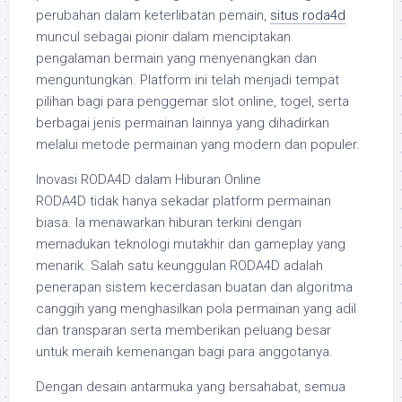
perubahan dalam keterlibatan pemain,
situs roda4d
muncul sebagai pionir dalam menciptakan
pengalaman bermain yang menyenangkan dan
menguntungkan. Platform ini telah menjadi tempat
pilihan bagi para penggemar slot online, togel, serta
berbagai jenis permainan lainnya yang dihadirkan
melalui metode permainan yang modern dan populer.
Inovasi RODA4D dalam Hiburan Online
RODA4D tidak hanya sekadar platform permainan
biasa. Ia menawarkan hiburan terkini dengan
memadukan teknologi mutakhir dan gameplay yang
menarik. Salah satu keunggulan RODA4D adalah
penerapan sistem kecerdasan buatan dan algoritma
canggih yang menghasilkan pola permainan yang adil
dan transparan serta memberikan peluang besar
untuk meraih kemenangan bagi para anggotanya.
Dengan desain antarmuka yang bersahabat, semua