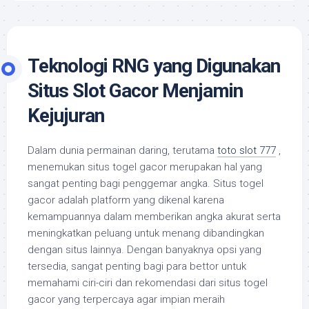
Teknologi RNG yang Digunakan
Situs Slot Gacor Menjamin
Kejujuran
Dalam dunia permainan daring, terutama
toto slot 777
,
menemukan situs togel gacor merupakan hal yang
sangat penting bagi penggemar angka. Situs togel
gacor adalah platform yang dikenal karena
kemampuannya dalam memberikan angka akurat serta
meningkatkan peluang untuk menang dibandingkan
dengan situs lainnya. Dengan banyaknya opsi yang
tersedia, sangat penting bagi para bettor untuk
memahami ciri-ciri dan rekomendasi dari situs togel
gacor yang terpercaya agar impian meraih