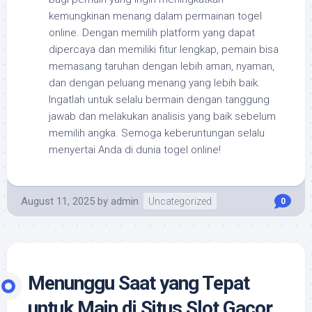
kemungkinan menang dalam permainan togel
online. Dengan memilih platform yang dapat
dipercaya dan memiliki fitur lengkap, pemain bisa
memasang taruhan dengan lebih aman, nyaman,
dan dengan peluang menang yang lebih baik.
Ingatlah untuk selalu bermain dengan tanggung
jawab dan melakukan analisis yang baik sebelum
memilih angka. Semoga keberuntungan selalu
menyertai Anda di dunia togel online!
August 11, 2025
by
admin
Uncategorized
0
Menunggu Saat yang Tepat
untuk Main di Situs Slot Gacor