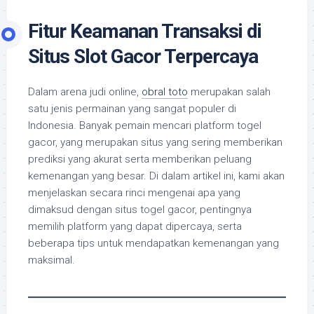
Fitur Keamanan Transaksi di
Situs Slot Gacor Terpercaya
Dalam arena judi online,
obral toto
merupakan salah
satu jenis permainan yang sangat populer di
Indonesia. Banyak pemain mencari platform togel
gacor, yang merupakan situs yang sering memberikan
prediksi yang akurat serta memberikan peluang
kemenangan yang besar. Di dalam artikel ini, kami akan
menjelaskan secara rinci mengenai apa yang
dimaksud dengan situs togel gacor, pentingnya
memilih platform yang dapat dipercaya, serta
beberapa tips untuk mendapatkan kemenangan yang
maksimal.