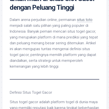
dengan Peluang Tinggi
Dalam arena perjudian online, permainan
situs toto
menjadi salah satu pilihan yang paling populer di
Indonesia. Banyak pemain mencari situs togel gacor,
yang merupakan platform di mana prediksi yang tepat
dan peluang menang besar sering ditemukan. Artikel
ini akan mengupas tuntas mengenai definisi situs
togel gacor, pentingnya memilih platform yang dapat
diandalkan, serta strategi untuk memperoleh
kemenangan yang lebih tinggi.
Definisi Situs Togel Gacor
Situs togel gacor adalah platform togel di dunia maya
yang memiliki reputasi baik karena tingkat keberhasilan