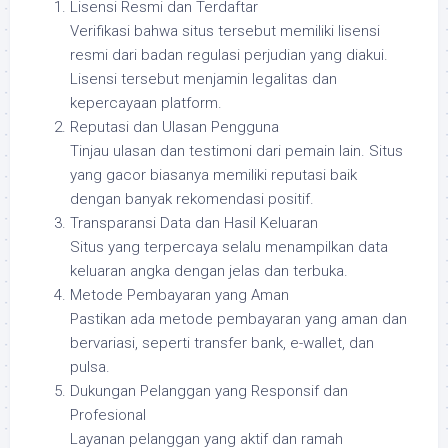
Lisensi Resmi dan Terdaftar
Verifikasi bahwa situs tersebut memiliki lisensi
resmi dari badan regulasi perjudian yang diakui.
Lisensi tersebut menjamin legalitas dan
kepercayaan platform.
Reputasi dan Ulasan Pengguna
Tinjau ulasan dan testimoni dari pemain lain. Situs
yang gacor biasanya memiliki reputasi baik
dengan banyak rekomendasi positif.
Transparansi Data dan Hasil Keluaran
Situs yang terpercaya selalu menampilkan data
keluaran angka dengan jelas dan terbuka.
Metode Pembayaran yang Aman
Pastikan ada metode pembayaran yang aman dan
bervariasi, seperti transfer bank, e-wallet, dan
pulsa.
Dukungan Pelanggan yang Responsif dan
Profesional
Layanan pelanggan yang aktif dan ramah