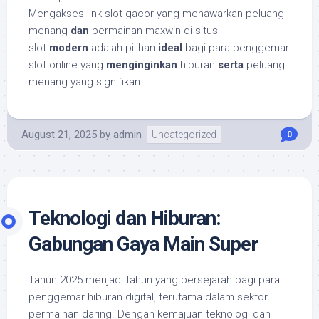
Mengakses link slot gacor yang menawarkan peluang
menang
dan
permainan maxwin di situs
slot
modern
adalah pilihan
ideal
bagi para penggemar
slot online yang
menginginkan
hiburan
serta
peluang
menang yang signifikan.
August 21, 2025
by
admin
Uncategorized
0
Teknologi dan Hiburan:
Gabungan Gaya Main Super
Tahun 2025 menjadi tahun yang bersejarah bagi para
penggemar hiburan digital, terutama dalam sektor
permainan daring. Dengan kemajuan teknologi dan