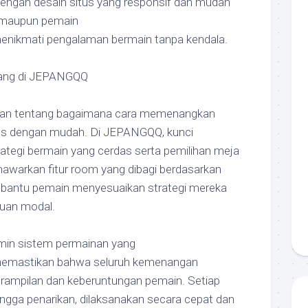
Dengan desain situs yang responsif dan mudah
a maupun pemain
enikmati pengalaman bermain tanpa kendala.
ang di JEPANGQQ
ran tentang bagaimana cara memenangkan
s dengan mudah. Di JEPANGQQ, kunci
rategi bermain yang cerdas serta pemilihan meja
enawarkan fitur room yang dibagi berdasarkan
mbantu pemain menyesuaikan strategi mereka
uan modal.
in sistem permainan yang
 memastikan bahwa seluruh kemenangan
terampilan dan keberuntungan pemain. Setiap
hingga penarikan, dilaksanakan secara cepat dan