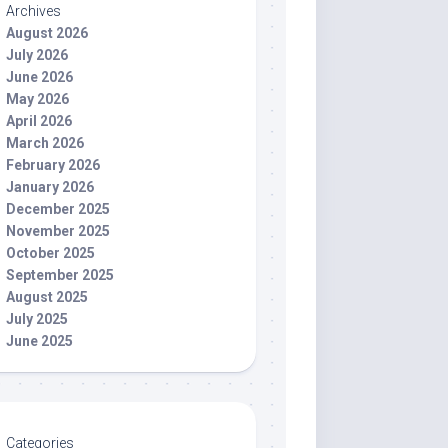
Archives
August 2026
July 2026
June 2026
May 2026
April 2026
March 2026
February 2026
January 2026
December 2025
November 2025
October 2025
September 2025
August 2025
July 2025
June 2025
Categories