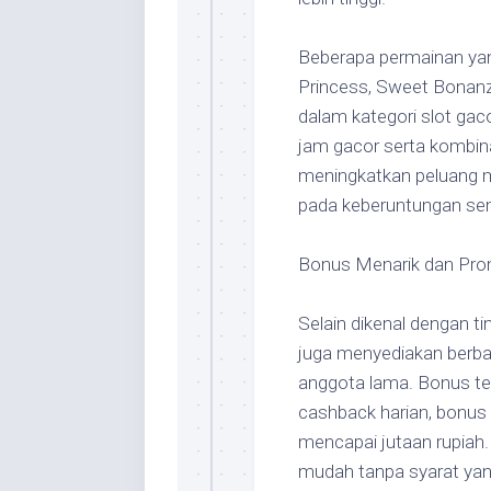
Beberapa permainan yang
Princess, Sweet Bonan
dalam kategori slot gac
jam gacor serta kombina
meningkatkan peluang 
pada keberuntungan se
Bonus Menarik dan Pr
Selain dikenal dengan t
juga menyediakan berba
anggota lama. Bonus te
cashback harian, bonus 
mencapai jutaan rupiah
mudah tanpa syarat yan