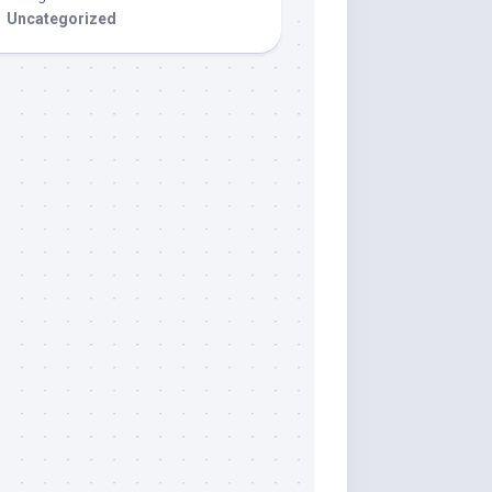
Uncategorized