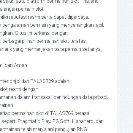
 salah satu platform permainan slot Thailand
kalangan pemain slot
iliki reputasi resmi serta dapat dipercaya,
pengalaman bermain yang menyenangkan, adil,
kan. Situs ini terkenal dengan
 berbagai pilihan permainan slot teratas,
enarik yang memanjakan para pemain setianya.
smi dan Aman
 menonjol dari TALAS789 adalah
 slot resmi dengan
eamanan dalam transaksi, perlindungan data pribadi,
mainan
etiap permainan slot di TALAS789 berasal
 seperti Pragmatic Play, PG Soft, Habanero, dan
rmainan telah menjalani pengujian RNG