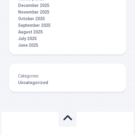
December 2025
November 2025
October 2025
September 2025
August 2025
July 2025
June 2025
Categories
Uncategorized