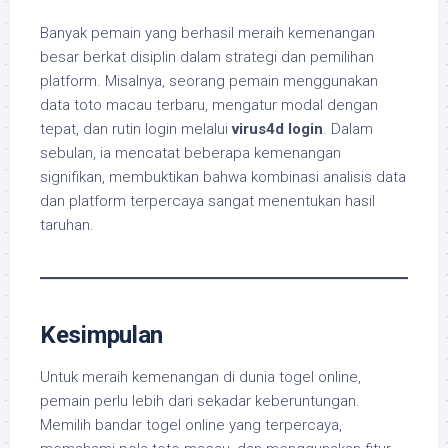
Banyak pemain yang berhasil meraih kemenangan
besar berkat disiplin dalam strategi dan pemilihan
platform. Misalnya, seorang pemain menggunakan
data toto macau terbaru, mengatur modal dengan
tepat, dan rutin login melalui
virus4d login
. Dalam
sebulan, ia mencatat beberapa kemenangan
signifikan, membuktikan bahwa kombinasi analisis data
dan platform terpercaya sangat menentukan hasil
taruhan.
Kesimpulan
Untuk meraih kemenangan di dunia togel online,
pemain perlu lebih dari sekadar keberuntungan.
Memilih bandar togel online yang terpercaya,