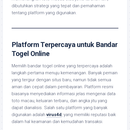
dibutuhkan strategi yang tepat dan pemahaman
tentang platform yang digunakan.
Platform Terpercaya untuk Bandar
Togel Online
Memilih bandar togel online yang terpercaya adalah
langkah pertama menuju kemenangan. Banyak pemain
yang tergiur dengan situs baru, namun tidak semua
aman dan cepat dalam pembayaran. Platform resmi
biasanya menyediakan informasi jelas mengenai data
toto macau, keluaran terbaru, dan angka jitu yang
dapat dianalisis. Salah satu platform yang banyak
digunakan adalah
virus4d
, yang memiliki reputasi baik
dalam hal keamanan dan kemudahan transaksi.