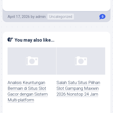
April 17, 2026
by
admin
Uncategorized
0
You may also like...
Analisis Keuntungan
Salah Satu Situs Pilihan
Bermain di Situs Slot
Slot Gampang Maxwin
Gacor dengan Sistem
2026 Nonstop 24 Jam
Multi-platform