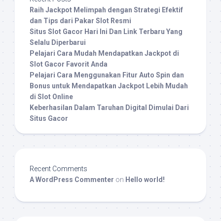
Raih Jackpot Melimpah dengan Strategi Efektif
dan Tips dari Pakar Slot Resmi
Situs Slot Gacor Hari Ini Dan Link Terbaru Yang
Selalu Diperbarui
Pelajari Cara Mudah Mendapatkan Jackpot di
Slot Gacor Favorit Anda
Pelajari Cara Menggunakan Fitur Auto Spin dan
Bonus untuk Mendapatkan Jackpot Lebih Mudah
di Slot Online
Keberhasilan Dalam Taruhan Digital Dimulai Dari
Situs Gacor
Recent Comments
A WordPress Commenter
on
Hello world!