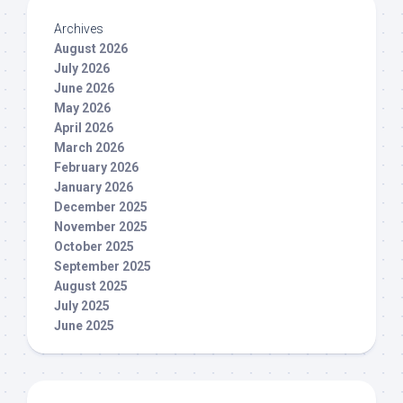
Archives
August 2026
July 2026
June 2026
May 2026
April 2026
March 2026
February 2026
January 2026
December 2025
November 2025
October 2025
September 2025
August 2025
July 2025
June 2025