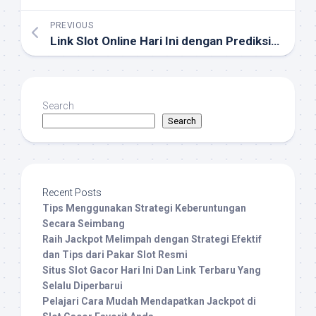
PREVIOUS
Link Slot Online Hari Ini dengan Prediksi Tepat
Search
Search
Recent Posts
Tips Menggunakan Strategi Keberuntungan
Secara Seimbang
Raih Jackpot Melimpah dengan Strategi Efektif
dan Tips dari Pakar Slot Resmi
Situs Slot Gacor Hari Ini Dan Link Terbaru Yang
Selalu Diperbarui
Pelajari Cara Mudah Mendapatkan Jackpot di