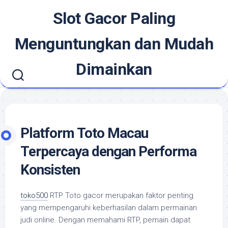
Skip
Slot Gacor Paling
to
content
Menguntungkan dan Mudah
Dimainkan
Platform Toto Macau
Terpercaya dengan Performa
Konsisten
toko500
RTP Toto gacor merupakan faktor penting
yang mempengaruhi keberhasilan dalam permainan
judi online. Dengan memahami RTP, pemain dapat