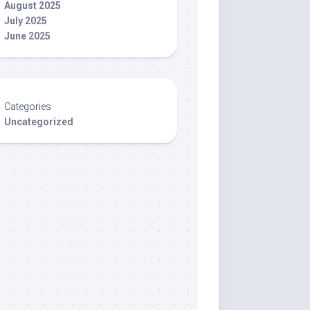
August 2025
July 2025
June 2025
Categories
Uncategorized