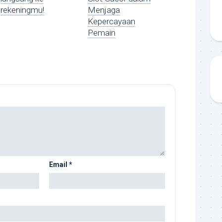
rekeningmu!
Menjaga
Kepercayaan
Pemain
Email
*