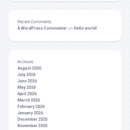
Recent Comments
A WordPress Commenter
on
Hello world!
Archives
August 2026
July 2026
June 2026
May 2026
April 2026
March 2026
February 2026
January 2026
December 2025
November 2025