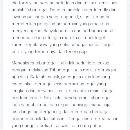
platform yang sedang naik daun dan mulai dikenal luas
adalah Tribuntogel. Dengan tampilan user-friendly dan
layanan pelanggan yang responsif, situs ini mampu
memberikan pengalaman bermain yang aman dan
menyenangkan. Banyak pemain dari berbagai daerah
mencoba keberuntungan mereka di Tribuntogel,
karena reputasinya yang solid sebagai bandar togel
online yang terpercaya dan terlengkap.
Mengakses tribuntogel link tidak perlu ribet, cukup
dengan melakukan Tribuntogel login melalui perangkat
apa saja. Setelah masuk, pengguna akan langsung
disuguhkan berbagai jenis permainan togel yang
lengkap dan bervariasi, mulai dari angka main hingga
prediksi terbaik. Selain itu, pendaftaran Tribuntogel
juga sangat simpel dan cepat, sehingga siapa saja
bisa langsung bergabung dan menikmati berbagai
promo menarik dari situs ini. Dengan sistem keamanan
yang canggih, setiap transaksi dan data pribadi