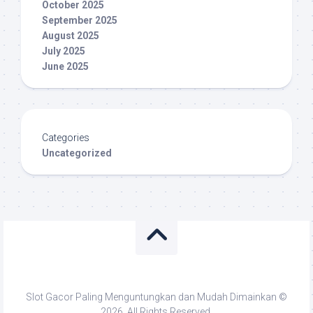
October 2025
September 2025
August 2025
July 2025
June 2025
Categories
Uncategorized
Slot Gacor Paling Menguntungkan dan Mudah Dimainkan ©
2026. All Rights Reserved.