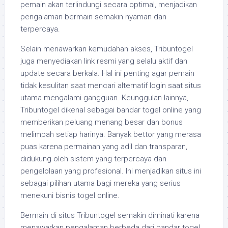
pemain akan terlindungi secara optimal, menjadikan
pengalaman bermain semakin nyaman dan
terpercaya.
Selain menawarkan kemudahan akses, Tribuntogel
juga menyediakan link resmi yang selalu aktif dan
update secara berkala. Hal ini penting agar pemain
tidak kesulitan saat mencari alternatif login saat situs
utama mengalami gangguan. Keunggulan lainnya,
Tribuntogel dikenal sebagai bandar togel online yang
memberikan peluang menang besar dan bonus
melimpah setiap harinya. Banyak bettor yang merasa
puas karena permainan yang adil dan transparan,
didukung oleh sistem yang terpercaya dan
pengelolaan yang profesional. Ini menjadikan situs ini
sebagai pilihan utama bagi mereka yang serius
menekuni bisnis togel online.
Bermain di situs Tribuntogel semakin diminati karena
menawarkan pengalaman berbeda dari bandar togel