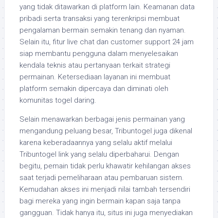
yang tidak ditawarkan di platform lain. Keamanan data
pribadi serta transaksi yang terenkripsi membuat
pengalaman bermain semakin tenang dan nyaman.
Selain itu, fitur live chat dan customer support 24 jam
siap membantu pengguna dalam menyelesaikan
kendala teknis atau pertanyaan terkait strategi
permainan. Ketersediaan layanan ini membuat
platform semakin dipercaya dan diminati oleh
komunitas togel daring.
Selain menawarkan berbagai jenis permainan yang
mengandung peluang besar, Tribuntogel juga dikenal
karena keberadaannya yang selalu aktif melalui
Tribuntogel link yang selalu diperbaharui. Dengan
begitu, pemain tidak perlu khawatir kehilangan akses
saat terjadi pemeliharaan atau pembaruan sistem.
Kemudahan akses ini menjadi nilai tambah tersendiri
bagi mereka yang ingin bermain kapan saja tanpa
gangguan. Tidak hanya itu, situs ini juga menyediakan