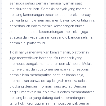
sehingga setiap pemain merasa nyaman saat
melakukan taruhan. Semakin banyak yang memburu
peluang kemenangan besar, sebab mereka percaya
bahwa tahunhoki memang membawa hoki di tahun ini.
Keberhasilan dalam meraih kemenangan bukan
semata-mata soal keberuntungan, melainkan juga
strategi dan kepercayaan diri yang dibangun selama
bermain di platform ini.
Tidak hanya menawarkan kenyamanan, platform ini
juga menyediakan berbagai fitur menarik yang
membuat pengalaman taruhan semakin seru. Melalui
fitur live chat dan customer service yang responsif,
pemain bisa mendapatkan bantuan kapan saja,
memastikan bahwa setiap langkah mereka selalu
didukung dengan informasi yang akurat. Dengan
begitu, mereka bisa lebih fokus dalam memanfaatkan
peluang besar yang datang dari keberuntungan
tahunhoki. Keunggulan ini membuat banyak pemain