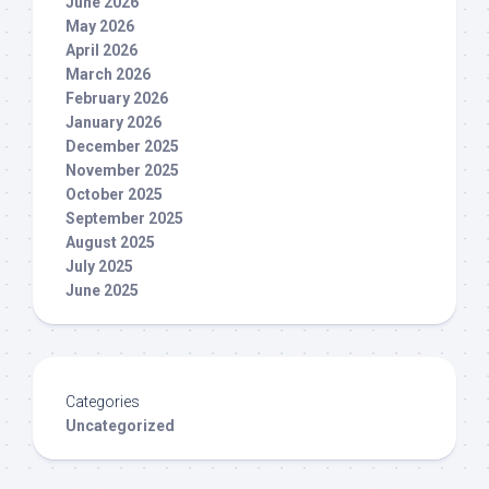
June 2026
May 2026
April 2026
March 2026
February 2026
January 2026
December 2025
November 2025
October 2025
September 2025
August 2025
July 2025
June 2025
Categories
Uncategorized