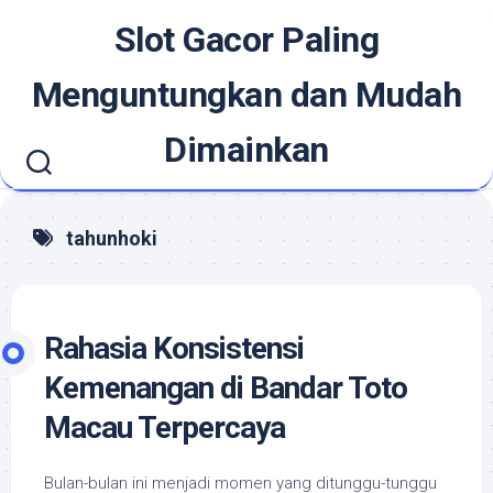
Skip
Slot Gacor Paling
to
content
Menguntungkan dan Mudah
Dimainkan
tahunhoki
Rahasia Konsistensi
Kemenangan di Bandar Toto
Macau Terpercaya
Bulan-bulan ini menjadi momen yang ditunggu-tunggu