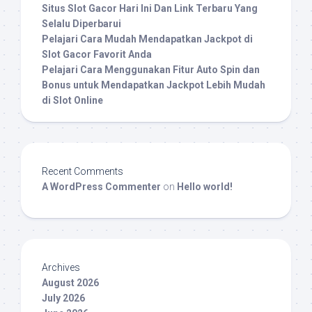
Situs Slot Gacor Hari Ini Dan Link Terbaru Yang
Selalu Diperbarui
Pelajari Cara Mudah Mendapatkan Jackpot di
Slot Gacor Favorit Anda
Pelajari Cara Menggunakan Fitur Auto Spin dan
Bonus untuk Mendapatkan Jackpot Lebih Mudah
di Slot Online
Recent Comments
A WordPress Commenter
on
Hello world!
Archives
August 2026
July 2026