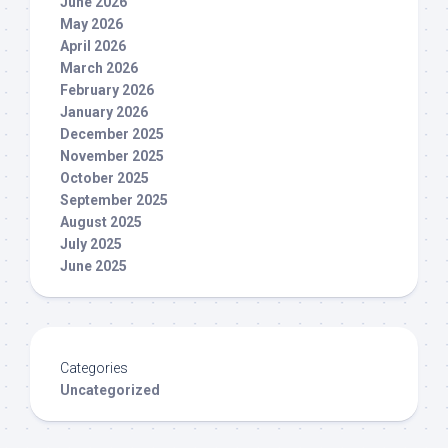
June 2026
May 2026
April 2026
March 2026
February 2026
January 2026
December 2025
November 2025
October 2025
September 2025
August 2025
July 2025
June 2025
Categories
Uncategorized