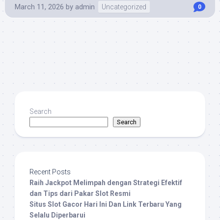
March 11, 2026
by
admin
Uncategorized
0
Search
Search
Recent Posts
Raih Jackpot Melimpah dengan Strategi Efektif
dan Tips dari Pakar Slot Resmi
Situs Slot Gacor Hari Ini Dan Link Terbaru Yang
Selalu Diperbarui