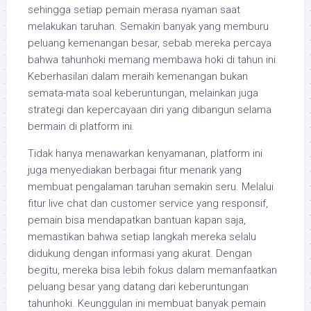
sehingga setiap pemain merasa nyaman saat
melakukan taruhan. Semakin banyak yang memburu
peluang kemenangan besar, sebab mereka percaya
bahwa tahunhoki memang membawa hoki di tahun ini.
Keberhasilan dalam meraih kemenangan bukan
semata-mata soal keberuntungan, melainkan juga
strategi dan kepercayaan diri yang dibangun selama
bermain di platform ini.
Tidak hanya menawarkan kenyamanan, platform ini
juga menyediakan berbagai fitur menarik yang
membuat pengalaman taruhan semakin seru. Melalui
fitur live chat dan customer service yang responsif,
pemain bisa mendapatkan bantuan kapan saja,
memastikan bahwa setiap langkah mereka selalu
didukung dengan informasi yang akurat. Dengan
begitu, mereka bisa lebih fokus dalam memanfaatkan
peluang besar yang datang dari keberuntungan
tahunhoki. Keunggulan ini membuat banyak pemain