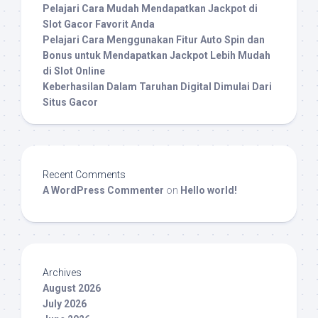
Pelajari Cara Mudah Mendapatkan Jackpot di
Slot Gacor Favorit Anda
Pelajari Cara Menggunakan Fitur Auto Spin dan
Bonus untuk Mendapatkan Jackpot Lebih Mudah
di Slot Online
Keberhasilan Dalam Taruhan Digital Dimulai Dari
Situs Gacor
Recent Comments
A WordPress Commenter
on
Hello world!
Archives
August 2026
July 2026