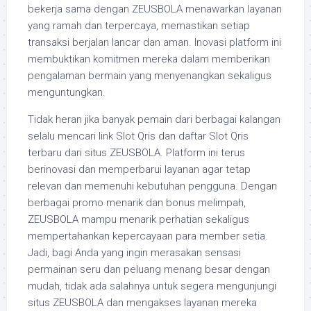
bekerja sama dengan ZEUSBOLA menawarkan layanan
yang ramah dan terpercaya, memastikan setiap
transaksi berjalan lancar dan aman. Inovasi platform ini
membuktikan komitmen mereka dalam memberikan
pengalaman bermain yang menyenangkan sekaligus
menguntungkan.
Tidak heran jika banyak pemain dari berbagai kalangan
selalu mencari link Slot Qris dan daftar Slot Qris
terbaru dari situs ZEUSBOLA. Platform ini terus
berinovasi dan memperbarui layanan agar tetap
relevan dan memenuhi kebutuhan pengguna. Dengan
berbagai promo menarik dan bonus melimpah,
ZEUSBOLA mampu menarik perhatian sekaligus
mempertahankan kepercayaan para member setia.
Jadi, bagi Anda yang ingin merasakan sensasi
permainan seru dan peluang menang besar dengan
mudah, tidak ada salahnya untuk segera mengunjungi
situs ZEUSBOLA dan mengakses layanan mereka