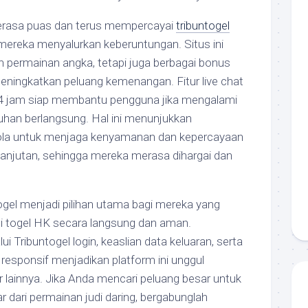
rasa puas dan terus mempercayai
tribuntogel
ereka menyalurkan keberuntungan. Situs ini
 permainan angka, tetapi juga berbagai bonus
ingkatkan peluang kemenangan. Fitur live chat
24 jam siap membantu pengguna jika mengalami
uhan berlangsung. Hal ini menunjukkan
ola untuk menjaga kenyamanan dan kepercayaan
lanjutan, sehingga mereka merasa dihargai dan
gel menjadi pilihan utama bagi mereka yang
i togel HK secara langsung dan aman.
 Tribuntogel login, keaslian data keluaran, serta
responsif menjadikan platform ini unggul
 lainnya. Jika Anda mencari peluang besar untuk
 dari permainan judi daring, bergabunglah