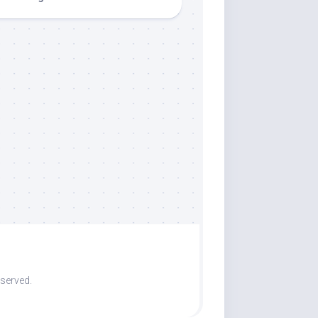
served.