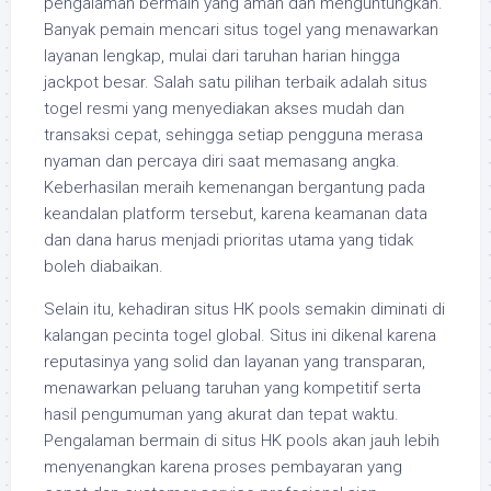
pengalaman bermain yang aman dan menguntungkan.
Banyak pemain mencari situs togel yang menawarkan
layanan lengkap, mulai dari taruhan harian hingga
jackpot besar. Salah satu pilihan terbaik adalah situs
togel resmi yang menyediakan akses mudah dan
transaksi cepat, sehingga setiap pengguna merasa
nyaman dan percaya diri saat memasang angka.
Keberhasilan meraih kemenangan bergantung pada
keandalan platform tersebut, karena keamanan data
dan dana harus menjadi prioritas utama yang tidak
boleh diabaikan.
Selain itu, kehadiran situs HK pools semakin diminati di
kalangan pecinta togel global. Situs ini dikenal karena
reputasinya yang solid dan layanan yang transparan,
menawarkan peluang taruhan yang kompetitif serta
hasil pengumuman yang akurat dan tepat waktu.
Pengalaman bermain di situs HK pools akan jauh lebih
menyenangkan karena proses pembayaran yang