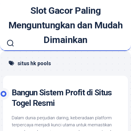
Skip
Slot Gacor Paling
to
content
Menguntungkan dan Mudah
Dimainkan
situs hk pools
Bangun Sistem Profit di Situs
Togel Resmi
Dalam dunia perjudian daring, keberadaan platform
terpercaya menjadi kunci utama untuk memastikan