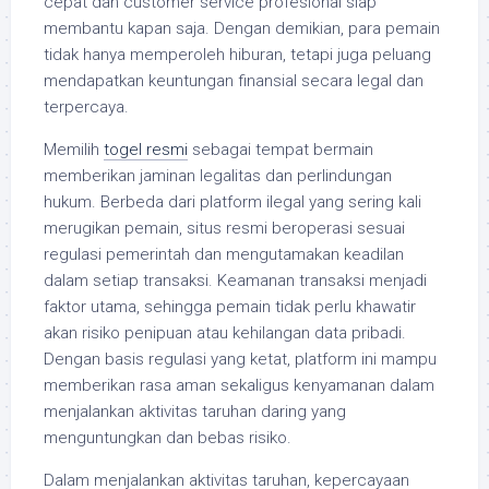
cepat dan customer service profesional siap
membantu kapan saja. Dengan demikian, para pemain
tidak hanya memperoleh hiburan, tetapi juga peluang
mendapatkan keuntungan finansial secara legal dan
terpercaya.
Memilih
togel resmi
sebagai tempat bermain
memberikan jaminan legalitas dan perlindungan
hukum. Berbeda dari platform ilegal yang sering kali
merugikan pemain, situs resmi beroperasi sesuai
regulasi pemerintah dan mengutamakan keadilan
dalam setiap transaksi. Keamanan transaksi menjadi
faktor utama, sehingga pemain tidak perlu khawatir
akan risiko penipuan atau kehilangan data pribadi.
Dengan basis regulasi yang ketat, platform ini mampu
memberikan rasa aman sekaligus kenyamanan dalam
menjalankan aktivitas taruhan daring yang
menguntungkan dan bebas risiko.
Dalam menjalankan aktivitas taruhan, kepercayaan