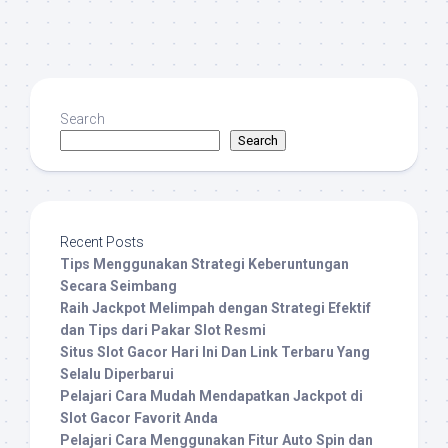
Search
Search
Recent Posts
Tips Menggunakan Strategi Keberuntungan
Secara Seimbang
Raih Jackpot Melimpah dengan Strategi Efektif
dan Tips dari Pakar Slot Resmi
Situs Slot Gacor Hari Ini Dan Link Terbaru Yang
Selalu Diperbarui
Pelajari Cara Mudah Mendapatkan Jackpot di
Slot Gacor Favorit Anda
Pelajari Cara Menggunakan Fitur Auto Spin dan