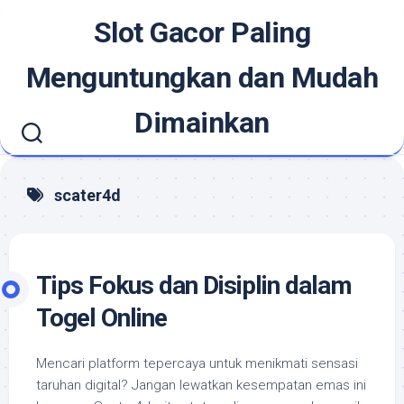
Skip
Slot Gacor Paling
to
content
Menguntungkan dan Mudah
Dimainkan
scater4d
Tips Fokus dan Disiplin dalam
Togel Online
Mencari platform tepercaya untuk menikmati sensasi
taruhan digital? Jangan lewatkan kesempatan emas ini