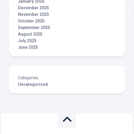
January 2026
December 2025
November 2025
October 2025
September 2025
August 2025
July 2025
June 2025
Categories
Uncategorized