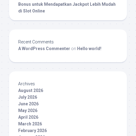
Bonus untuk Mendapatkan Jackpot Lebih Mudah
di Slot Online
Recent Comments
A WordPress Commenter
on
Hello world!
Archives
August 2026
July 2026
June 2026
May 2026
April 2026
March 2026
February 2026