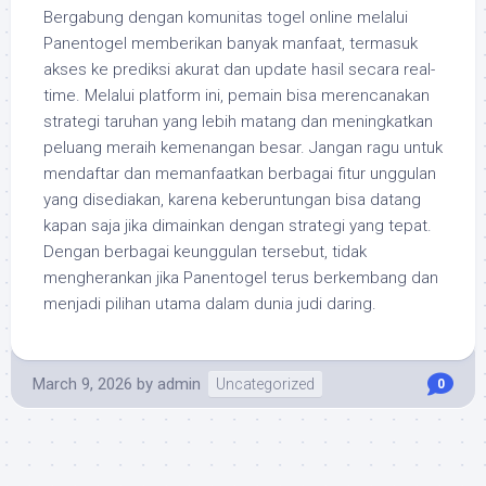
Bergabung dengan komunitas togel online melalui
Panentogel memberikan banyak manfaat, termasuk
akses ke prediksi akurat dan update hasil secara real-
time. Melalui platform ini, pemain bisa merencanakan
strategi taruhan yang lebih matang dan meningkatkan
peluang meraih kemenangan besar. Jangan ragu untuk
mendaftar dan memanfaatkan berbagai fitur unggulan
yang disediakan, karena keberuntungan bisa datang
kapan saja jika dimainkan dengan strategi yang tepat.
Dengan berbagai keunggulan tersebut, tidak
mengherankan jika Panentogel terus berkembang dan
menjadi pilihan utama dalam dunia judi daring.
March 9, 2026
by
admin
Uncategorized
0