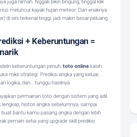
ya juga ramah. Nggak bikin bingung, tinggal klik
bonus meluncur kayak hujan meteor. Dan enaknya
r) di sini terkenal tinggi, jadi makin besar peluang
rediksi + Keberuntungan =
narik
ndelin keberuntungan penuh,
toto online
kasih
a mikir strategi. Prediksi angka yang keluar,
an logika, dan… tunggu hasilnya.
jikan permainan toto dengan sistem yang adil
ik lengkap, histori angka sebelumnya, sampai
ain buat bantu kamu pasang angka dengan lebih
ak pemain setia yang upgrade skill prediksi