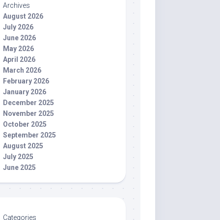
Archives
August 2026
July 2026
June 2026
May 2026
April 2026
March 2026
February 2026
January 2026
December 2025
November 2025
October 2025
September 2025
August 2025
July 2025
June 2025
Categories