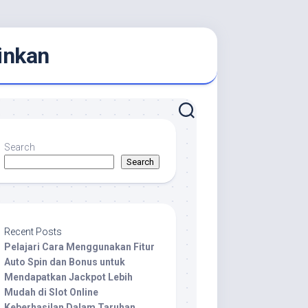
inkan
Search
Search
Recent Posts
Pelajari Cara Menggunakan Fitur
Auto Spin dan Bonus untuk
Mendapatkan Jackpot Lebih
Mudah di Slot Online
Keberhasilan Dalam Taruhan