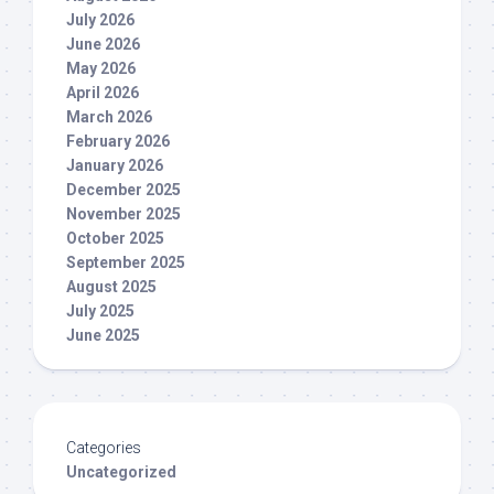
July 2026
June 2026
May 2026
April 2026
March 2026
February 2026
January 2026
December 2025
November 2025
October 2025
September 2025
August 2025
July 2025
June 2025
Categories
Uncategorized