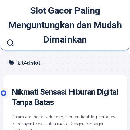
Skip
Slot Gacor Paling
to
content
Menguntungkan dan Mudah
Dimainkan
kit4d slot
Nikmati Sensasi Hiburan Digital
Tanpa Batas
Dalam era digital sekarang, hiburan tidak lagi terbatas
pada layar televisi atau radio. Dengan berbagai