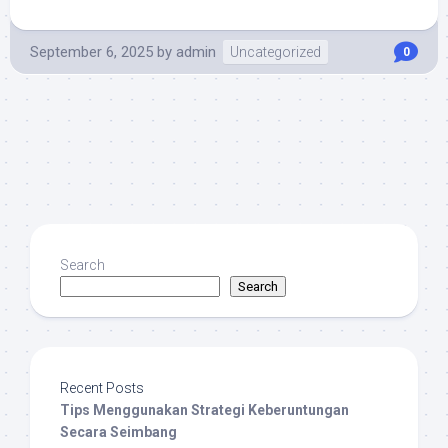
September 6, 2025
by
admin
Uncategorized
0
Search
Search
Recent Posts
Tips Menggunakan Strategi Keberuntungan
Secara Seimbang